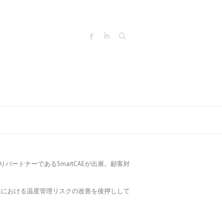
Search
ありパートナーであるSmartCAEが出展。顧客対
通における温度管理リスクの改善を後押しして